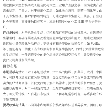
通过国际大型贸易商或长期合同与大型工业用户直接交易，因为这类产品
需求稳定、用量大。对于精细化工品，如化妆品原料、医药中间体等，由
于其专业性强、客户群体相对特定，可通过参加专业的化工展会、行业研
讨会等渠道，直接接触目标客户，或者利用专业的化工 B2B 平台进行推
广。
产品危险性
：对于危险化学品，运输和储存有严格的法规要求。在选择销
售渠道时，要确保渠道具备处理危险化学品的资质和能力。如通过国际快
递运输少量危险化学品样品，需选择有相关资质的快递公司，如 FedEx
等，他们有专门的化工品专线服务和合规保障措施
2
。而对于大批量的危险
化学品运输，一般选择专业的危化品海运公司或空运公司，并委托专业的
货代公司办理相关手续。
目标市场
市场规模与潜力
：对于市场规模大、潜力高的地区，如美国、欧洲、中国
等，可以考虑建立直接的销售渠道，如设立当地的销售办事处或与当地有
实力的经销商合作，以便更好地了解市场需求，提供及时的售后服务，提
高市场占有率。对于一些新兴市场，虽然市场规模目前较小，但增长潜力
大，可先通过线上平台进行市场推广，了解市场需求特点，再逐步建立线
下销售渠道。
贸易政策与法规
：不同国家和地区的贸易政策和法规差异较大。例如，欧