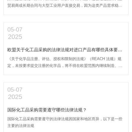
贸易商或长期合同与大型工业用户直接交易，因为这类产品需求稳
定、用量大。对于精细化工品，如化妆品原料、医药中间体等，由于
其专业性强、客户群体相对特定，可通过参加专业的化工展会、行业
研讨会等渠道，直接接触目标客户，或者利用专业的化工 B2B 平台进
05-07
行推广。
2025
欧盟关于化工品采购的法律法规对进口产品有哪些具体要
求？
《关于化学品注册、评估、授权和限制的法规》（REACH 法规）规
定，未按要求提交注册的化学品，将不得在欧盟范围内继续制造、进
口或销售。
05-07
2025
国际化工品采购需要遵守哪些法律法规？
国际化工品采购需要遵守的法律法规因国家和地区而异，以下是一些
主要的法律法规