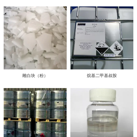
雕白块（粉）
烷基二甲基叔胺