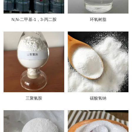
N,N-二甲基-1，3-丙二胺
环氧树脂
三聚氰胺
碳酸氢钠