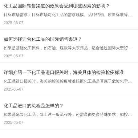
化工品国际销售渠道的效果会受到哪些因素的影响？
目标市场需求：目标市场对化工品的需求规模、品种结构、质量标准等直
接影响销售渠道效果。若市场对某种化工品需求旺盛，销售渠道更容易发
2025-05-07
挥作用，反之则可能面临销售困难。
如何选择适合化工品的国际销售渠道？
如果是基础化工原料，如石油、煤炭等大宗商品，适合通过国际大型贸易
商或长期合同与大型工业用户直接交易，因为这类产品需求稳定、用量
2025-05-07
大。对于精细化工品，如化妆品原料、医药中间体等，由于其专业性强、
客户群体相对特定，可通过参加专业的化工展会、行业研讨会等渠道，直
接接触目标客户，或者利用专业的化工 B2B 平台进行推广。
详细介绍一下化工品进口报关时，海关具体的检验检疫标准
化工品进口报关时，海关的检验检疫标准根据化工品是否属于危险化学品
有所不同，以下是具体介绍：
2025-05-07
化工品进口的流程是怎样的？
如果是危险化工品，除上述一般流程外，还需遵循更多特殊要求，如按照
相关标准进行包装和标记、申请进口许可证或办理特别审批手续、进行安
2025-05-07
全和环保检查等。