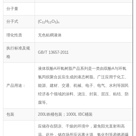
分子量
分子式
(C
H
O
)
11
12
3
n
理化性质
无色粘稠液体
执行标准及规
GB/T 13657-2011
格
液体双酚A环氧树脂产品系列是一类由双酚A与环氧
氯丙烷聚合反应生成的液态树脂。广泛应用于化工、
产品用途：
能源、建材、交通、机械、电子、电气、水利等国民
经济各个领域的涂料、浇注、封装、层压、粘结、防
腐等。
包装
200L铁桶包装；1000L IBC桶装
应储存在阴凉、干燥的环境中，避免阳光直射和高
温。此外，储存场所应远离火源、氧化剂等易燃易爆