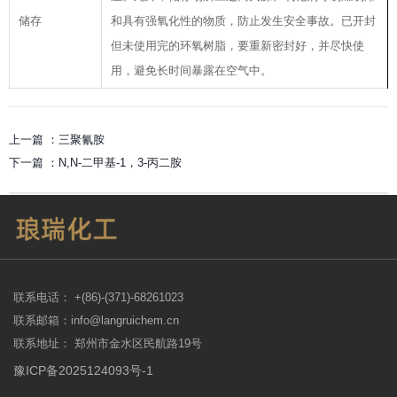
储存
和具有强氧化性的物质，防止发生安全事故。已开封
但未使用完的环氧树脂，要重新密封好，并尽快使
用，避免长时间暴露在空气中。
上一篇 ：
三聚氰胺
下一篇 ：
N,N-二甲基-1，3-丙二胺
联系电话： +(86)-(371)-68261023
联系邮箱：info@langruichem.cn
联系地址： 郑州市金水区民航路19号
豫ICP备2025124093号-1