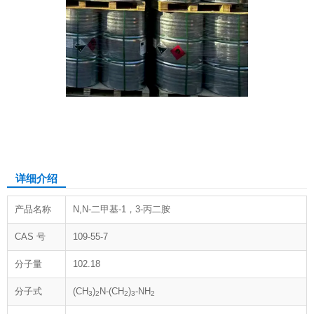
N,N-二甲基-1，3-丙二胺
详细介绍
产品名称
N,N-二甲基-1，3-丙二胺
CAS 号
109-55-7
分子量
102.18
分子式
(CH
)
N-(CH
)
-NH
3
2
2
3
2