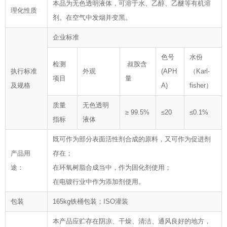
本品为无色透明液体，可溶于水、乙醇、乙醚等有机溶
理化性质
剂。在空气中发烟并变黑。
企业标准
色号
水份
检测
叔胺含
执行标准
外观
(APH
（Karl-
项目
量
及规格
A)
fisher）
质量
无色透明
≥ 99.5%
≤20
≤0.1%
指标
液体
既可作为部分表面活性剂合成的原料，又可作为促进剂
产品用
存在；
途：
在环氧树脂合成当中，作为固化剂使用；
在电镀行业中作为添加剂使用。
包装
165kg铁桶包装；ISO灌装
本产品应贮存在阴凉、干燥、清洁、通风良好的地方，