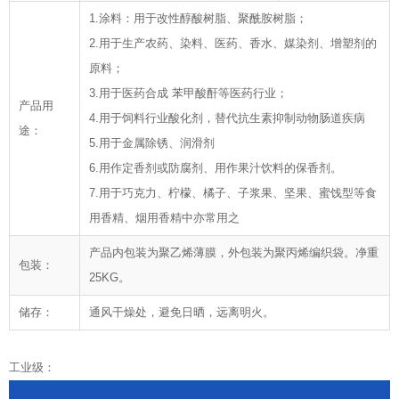
1.涂料：用于改性醇酸树脂、聚酰胺树脂；
2.用于生产农药、染料、医药、香水、媒染剂、增塑剂的
原料；
3.用于医药合成 苯甲酸酐等医药行业；
产品用
4.用于饲料行业酸化剂，替代抗生素抑制动物肠道疾病
途：
5.用于金属除锈、润滑剂
6.用作定香剂或防腐剂、用作果汁饮料的保香剂。
7.用于巧克力、柠檬、橘子、子浆果、坚果、蜜饯型等食
用香精、烟用香精中亦常用之
产品内包装为聚乙烯薄膜，外包装为聚丙烯编织袋。净重
包装：
25KG。
储存：
通风干燥处，避免日晒，远离明火。
工业级：