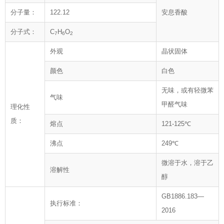
分子量：
122.12
安息香酸
分子式：
C
H
O
7
6
2
外观
晶状固体
颜色
白色
无味，或有轻微苯
气味
甲醛气味
理化性
质：
熔点
121-125℃
沸点
249℃
微溶于水，溶于乙
溶解性
醇
GB1886.183—
执行标准：
2016