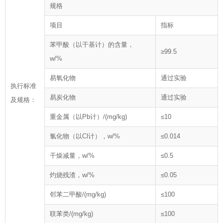
规格
项目
指标
苯甲酸（以干基计）的含量，
≥99.5
w/%
易氧化物
通过实验
执行标准
易炭化物
通过实验
及规格：
重金属（以Pb计）/(mg/kg)
≤10
氯化物（以Cl计），w/%
≤0.014
干燥减量，w/%
≤0.5
灼烧残渣，w/%
≤0.05
邻苯二甲酸/(mg/kg)
≤100
联苯类/(mg/kg)
≤100