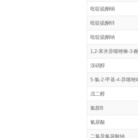
吡啶硫酮铜
吡啶硫酮锌
吡啶硫酮钠
1,2-苯并异噻唑啉-3-酮
溴硝醇
5-氯-2-甲基-4-异噻唑
戊二醛
氯胺B
氰尿酸
二氯异氰尿酸钠