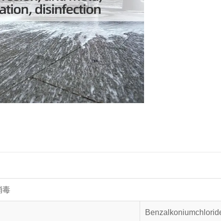
消毒
Benzalkoniumchlorid