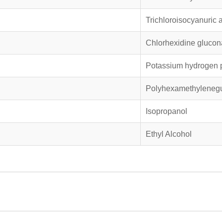
Trichloroisocyanuric 
Chlorhexidine glucona
Potassium hydrogen 
Polyhexamethylenegu
Isopropanol
Ethyl Alcohol