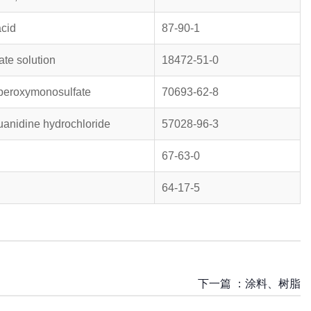
acid
87-90-1
te solution
18472-51-0
peroxymonosulfate
70693-62-8
anidine hydrochloride
57028-96-3
67-63-0
64-17-5
下一篇 ：
涂料、树脂