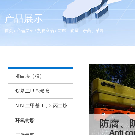
产品展示
首页
产品展示
贸易商品
防腐、防霉、杀菌、消毒
/
/
/
雕白块（粉）
烷基二甲基叔胺
N,N-二甲基-1，3-丙二胺
环氧树脂