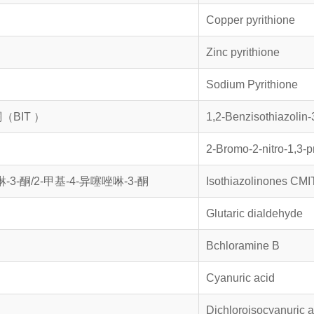
Copper pyrithione
Zinc pyrithione
Sodium Pyrithione
（BIT ）
1,2-Benzisothiazolin-
2-Bromo-2-nitro-1,3-p
啉-3-酮/2-甲基-4-异噻唑啉-3-酮
Isothiazolinones CM
Glutaric dialdehyde
Bchloramine B
Cyanuric acid
Dichloroisocyanuric a