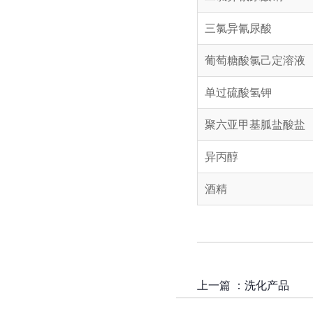
三氯异氰尿酸
葡萄糖酸氯己定溶液
单过硫酸氢钾
聚六亚甲基胍盐酸盐
异丙醇
酒精
上一篇 ：
洗化产品