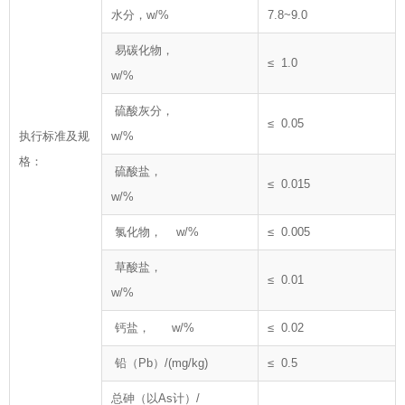
水分，w/%
7.8~9.0
易碳化物，
≤ 1.0
w/%
硫酸灰分，
≤ 0.05
执行标准及规
w/%
格：
硫酸盐，
≤ 0.015
w/%
氯化物， w/%
≤ 0.005
草酸盐，
≤ 0.01
w/%
钙盐， w/%
≤ 0.02
铅（Pb）/(mg/kg)
≤ 0.5
总砷（以As计）/