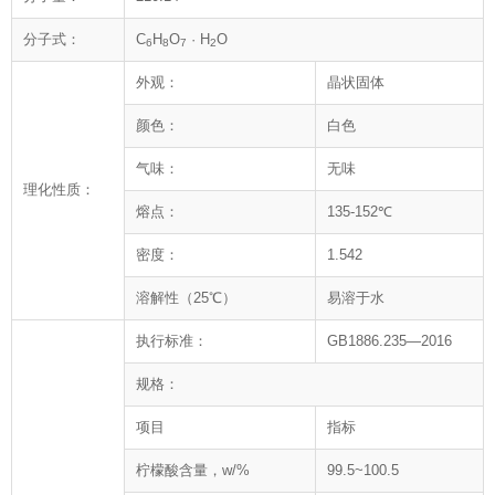
分子式：
C
H
O
· H
O
6
8
7
2
外观：
晶状固体
颜色：
白色
气味：
无味
理化性质：
熔点：
135-152℃
密度：
1.542
溶解性（25℃）
易溶于水
执行标准：
GB1886.235—2016
规格：
项目
指标
柠檬酸含量，w/%
99.5~100.5